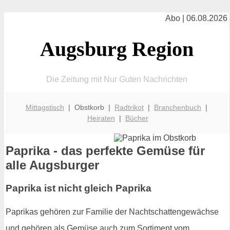
Abo | 06.08.2026
Augsburg Region
Die Zeitung mit Nur Guten Nachrichten
Mittagstisch
| Obstkorb |
Radtrikot
|
Branchenbuch
|
Heiraten
|
Bücher
Paprika - das perfekte Gemüse für
alle Augsburger
Paprika ist nicht gleich Paprika
Paprikas gehören zur Familie der Nachtschattengewächse
und gehören als Gemüse auch zum Sortiment vom