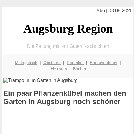
Abo | 08.08.2026
Augsburg Region
Die Zeitung mit Nur Guten Nachrichten
Mittagstisch
|
Obstkorb
|
Radtrikot
|
Branchenbuch
|
Heiraten
|
Bücher
Ein paar Pflanzenkübel machen den
Garten in Augsburg noch schöner